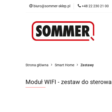
biuro@sommer-sklep.pl
+48 22 230 21 00
Menu
Piloty i
Blog
Promocje
Menu
Piloty i odbiorniki
Akcesoria
Strona główna
Smart Home
Zestawy
Moduł WIFI - zestaw do sterowa