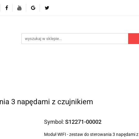
 odbiorniki
Akcesoria
Części zamienne
Kontr
Polecamy
Nowości
Części zamienne
Kontrola dostępu
Blog
P
nia 3 napędami z czujnikiem
Symbol:
S12271-00002
Moduł WIFI - zestaw do sterowania 3 napędami z