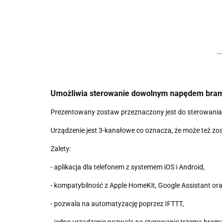
Umożliwia sterowanie dowolnym napędem bramy
Prezentowany zostaw przeznaczony jest do sterowani
Urządzenie jest 3-kanałowe co oznacza, że może też zo
Zalety:
- aplikacja dla telefonem z systemem iOS i Android,
- kompatybilność z Apple HomeKit, Google Assistant o
- pozwala na automatyzację poprzez IFTTT,
- jedno urządzenie pozwala na sterowanie trzema bram