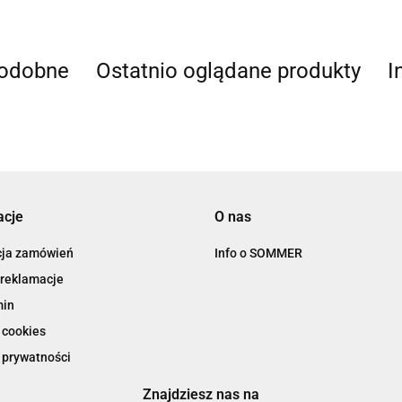
podobne
Ostatnio oglądane produkty
I
acje
O nas
cja zamówień
Info o SOMMER
 reklamacje
min
 cookies
 prywatności
Znajdziesz nas na