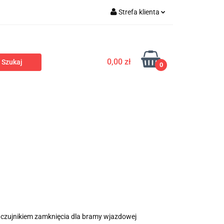
Strefa klienta
ola dostępu
Zaloguj się
Zarejestruj się
0,00 zł
0
Dodaj zgłoszenie
romocje
Polecamy
Nowości
 czujnikiem zamknięcia dla bramy wjazdowej