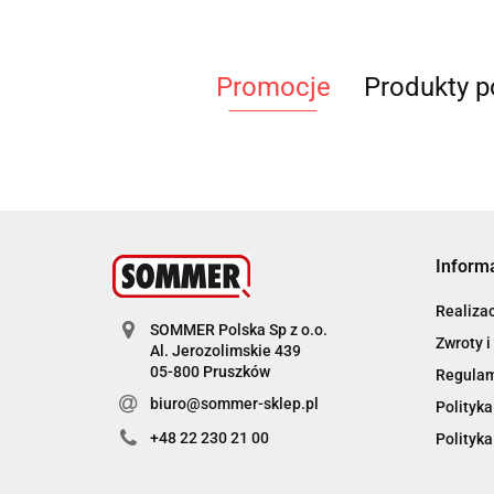
Promocje
Produkty 
Inform
Realiza
SOMMER Polska Sp z o.o.
Zwroty i
Al. Jerozolimskie 439
05-800 Pruszków
Regula
biuro@sommer-sklep.pl
Polityka
+48 22 230 21 00
Polityka