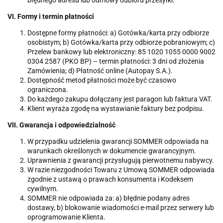
błędnego adresu lub odmowy odbioru przesyłki.
VI. Formy i termin płatności
Dostępne formy płatności: a) Gotówka/karta przy odbiorze
osobistym; b) Gotówka/karta przy odbiorze pobraniowym; c)
Przelew bankowy lub elektroniczny: 85 1020 1055 0000 9002
0304 2587 (PKO BP) – termin płatności: 3 dni od złożenia
Zamówienia; d) Płatność online (Autopay S.A.).
Dostępność metod płatności może być czasowo
ograniczona.
Do każdego zakupu dołączany jest paragon lub faktura VAT.
Klient wyraża zgodę na wystawianie faktury bez podpisu.
VII. Gwarancja i odpowiedzialność
W przypadku udzielenia gwarancji SOMMER odpowiada na
warunkach określonych w dokumencie gwarancyjnym.
Uprawnienia z gwarancji przysługują pierwotnemu nabywcy.
W razie niezgodności Towaru z Umową SOMMER odpowiada
zgodnie z ustawą o prawach konsumenta i Kodeksem
cywilnym.
SOMMER nie odpowiada za: a) błędnie podany adres
dostawy, b) blokowanie wiadomości e-mail przez serwery lub
oprogramowanie Klienta.