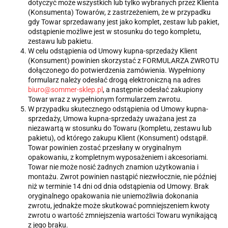
dotyczyć może wszystkich lub tylko wybranych przez Klienta
(Konsumenta) Towarów, z zastrzeżeniem, że w przypadku
gdy Towar sprzedawany jest jako komplet, zestaw lub pakiet,
odstąpienie możliwe jest w stosunku do tego kompletu,
zestawu lub pakietu.
W celu odstąpienia od Umowy kupna-sprzedaży Klient
(Konsument) powinien skorzystać z FORMULARZA ZWROTU
dołączonego do potwierdzenia zamówienia. Wypełniony
formularz należy odesłać drogą elektroniczną na adres
biuro@sommer-sklep.pl
, a następnie odesłać zakupiony
Towar wraz z wypełnionym formularzem zwrotu.
W przypadku skutecznego odstąpienia od Umowy kupna-
sprzedaży, Umowa kupna-sprzedaży uważana jest za
niezawartą w stosunku do Towaru (kompletu, zestawu lub
pakietu), od którego zakupu Klient (Konsument) odstąpił.
Towar powinien zostać przesłany w oryginalnym
opakowaniu, z kompletnym wyposażeniem i akcesoriami.
Towar nie może nosić żadnych znamion użytkowania i
montażu. Zwrot powinien nastąpić niezwłocznie, nie później
niż w terminie 14 dni od dnia odstąpienia od Umowy. Brak
oryginalnego opakowania nie uniemożliwia dokonania
zwrotu, jednakże może skutkować pomniejszeniem kwoty
zwrotu o wartość zmniejszenia wartości Towaru wynikającą
z jego braku.