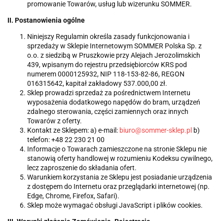
promowanie Towarów, usług lub wizerunku SOMMER.
II. Postanowienia ogólne
Niniejszy Regulamin określa zasady funkcjonowania i
sprzedaży w Sklepie Internetowym SOMMER Polska Sp. z
o.o. z siedzibą w Pruszkowie przy Alejach Jerozolimskich
439, wpisanym do rejestru przedsiębiorców KRS pod
numerem 0000125932, NIP 118-153-82-86, REGON
016315642, kapitał zakładowy 537.000,00 zł.
Sklep prowadzi sprzedaż za pośrednictwem Internetu
wyposażenia dodatkowego napędów do bram, urządzeń
zdalnego sterowania, części zamiennych oraz innych
Towarów z oferty.
Kontakt ze Sklepem: a) e-mail:
biuro@sommer-sklep.pl
b)
telefon: +48 22 230 21 00
Informacje o Towarach zamieszczone na stronie Sklepu nie
stanowią oferty handlowej w rozumieniu Kodeksu cywilnego,
lecz zaproszenie do składania ofert.
Warunkiem korzystania ze Sklepu jest posiadanie urządzenia
z dostępem do Internetu oraz przeglądarki internetowej (np.
Edge, Chrome, Firefox, Safari).
Sklep może wymagać obsługi JavaScript i plików cookies.