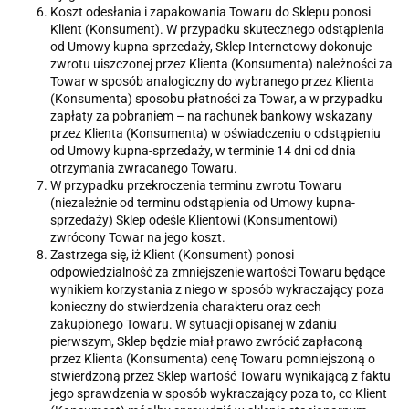
Koszt odesłania i zapakowania Towaru do Sklepu ponosi
Klient (Konsument). W przypadku skutecznego odstąpienia
od Umowy kupna-sprzedaży, Sklep Internetowy dokonuje
zwrotu uiszczonej przez Klienta (Konsumenta) należności za
Towar w sposób analogiczny do wybranego przez Klienta
(Konsumenta) sposobu płatności za Towar, a w przypadku
zapłaty za pobraniem – na rachunek bankowy wskazany
przez Klienta (Konsumenta) w oświadczeniu o odstąpieniu
od Umowy kupna-sprzedaży, w terminie 14 dni od dnia
otrzymania zwracanego Towaru.
W przypadku przekroczenia terminu zwrotu Towaru
(niezależnie od terminu odstąpienia od Umowy kupna-
sprzedaży) Sklep odeśle Klientowi (Konsumentowi)
zwrócony Towar na jego koszt.
Zastrzega się, iż Klient (Konsument) ponosi
odpowiedzialność za zmniejszenie wartości Towaru będące
wynikiem korzystania z niego w sposób wykraczający poza
konieczny do stwierdzenia charakteru oraz cech
zakupionego Towaru. W sytuacji opisanej w zdaniu
pierwszym, Sklep będzie miał prawo zwrócić zapłaconą
przez Klienta (Konsumenta) cenę Towaru pomniejszoną o
stwierdzoną przez Sklep wartość Towaru wynikającą z faktu
jego sprawdzenia w sposób wykraczający poza to, co Klient