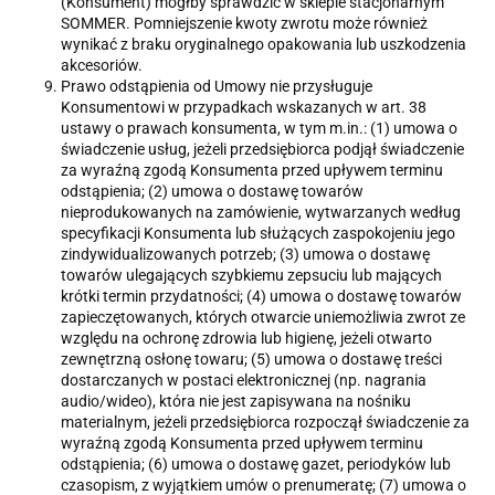
(Konsument) mógłby sprawdzić w sklepie stacjonarnym
SOMMER. Pomniejszenie kwoty zwrotu może również
wynikać z braku oryginalnego opakowania lub uszkodzenia
akcesoriów.
Prawo odstąpienia od Umowy nie przysługuje
Konsumentowi w przypadkach wskazanych w art. 38
ustawy o prawach konsumenta, w tym m.in.: (1) umowa o
świadczenie usług, jeżeli przedsiębiorca podjął świadczenie
za wyraźną zgodą Konsumenta przed upływem terminu
odstąpienia; (2) umowa o dostawę towarów
nieprodukowanych na zamówienie, wytwarzanych według
specyfikacji Konsumenta lub służących zaspokojeniu jego
zindywidualizowanych potrzeb; (3) umowa o dostawę
towarów ulegających szybkiemu zepsuciu lub mających
krótki termin przydatności; (4) umowa o dostawę towarów
zapieczętowanych, których otwarcie uniemożliwia zwrot ze
względu na ochronę zdrowia lub higienę, jeżeli otwarto
zewnętrzną osłonę towaru; (5) umowa o dostawę treści
dostarczanych w postaci elektronicznej (np. nagrania
audio/wideo), która nie jest zapisywana na nośniku
materialnym, jeżeli przedsiębiorca rozpoczął świadczenie za
wyraźną zgodą Konsumenta przed upływem terminu
odstąpienia; (6) umowa o dostawę gazet, periodyków lub
czasopism, z wyjątkiem umów o prenumeratę; (7) umowa o