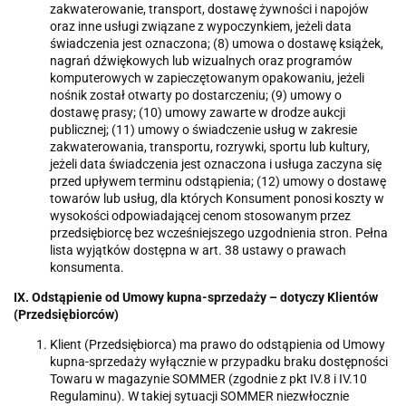
zakwaterowanie, transport, dostawę żywności i napojów
oraz inne usługi związane z wypoczynkiem, jeżeli data
świadczenia jest oznaczona; (8) umowa o dostawę książek,
nagrań dźwiękowych lub wizualnych oraz programów
komputerowych w zapieczętowanym opakowaniu, jeżeli
nośnik został otwarty po dostarczeniu; (9) umowy o
dostawę prasy; (10) umowy zawarte w drodze aukcji
publicznej; (11) umowy o świadczenie usług w zakresie
zakwaterowania, transportu, rozrywki, sportu lub kultury,
jeżeli data świadczenia jest oznaczona i usługa zaczyna się
przed upływem terminu odstąpienia; (12) umowy o dostawę
towarów lub usług, dla których Konsument ponosi koszty w
wysokości odpowiadającej cenom stosowanym przez
przedsiębiorcę bez wcześniejszego uzgodnienia stron. Pełna
lista wyjątków dostępna w art. 38 ustawy o prawach
konsumenta.
IX. Odstąpienie od Umowy kupna-sprzedaży – dotyczy Klientów
(Przedsiębiorców)
Klient (Przedsiębiorca) ma prawo do odstąpienia od Umowy
kupna-sprzedaży wyłącznie w przypadku braku dostępności
Towaru w magazynie SOMMER (zgodnie z pkt IV.8 i IV.10
Regulaminu). W takiej sytuacji SOMMER niezwłocznie