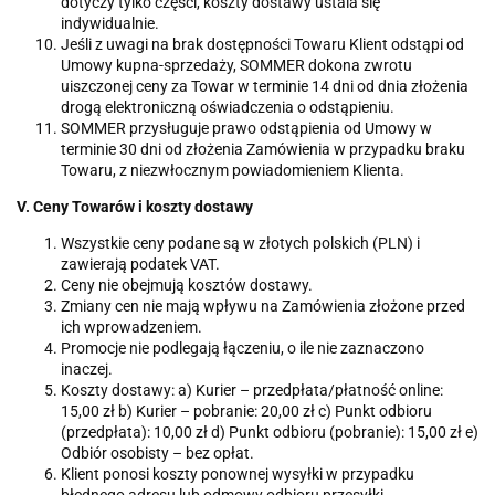
dotyczy tylko części, koszty dostawy ustala się
indywidualnie.
Jeśli z uwagi na brak dostępności Towaru Klient odstąpi od
Umowy kupna-sprzedaży, SOMMER dokona zwrotu
uiszczonej ceny za Towar w terminie 14 dni od dnia złożenia
drogą elektroniczną oświadczenia o odstąpieniu.
SOMMER przysługuje prawo odstąpienia od Umowy w
terminie 30 dni od złożenia Zamówienia w przypadku braku
Towaru, z niezwłocznym powiadomieniem Klienta.
V. Ceny Towarów i koszty dostawy
Wszystkie ceny podane są w złotych polskich (PLN) i
zawierają podatek VAT.
Ceny nie obejmują kosztów dostawy.
Zmiany cen nie mają wpływu na Zamówienia złożone przed
ich wprowadzeniem.
Promocje nie podlegają łączeniu, o ile nie zaznaczono
inaczej.
Koszty dostawy: a) Kurier – przedpłata/płatność online:
15,00 zł b) Kurier – pobranie: 20,00 zł c) Punkt odbioru
(przedpłata): 10,00 zł d) Punkt odbioru (pobranie): 15,00 zł e)
Odbiór osobisty – bez opłat.
Klient ponosi koszty ponownej wysyłki w przypadku