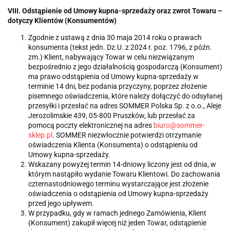
VIII. Odstąpienie od Umowy kupna-sprzedaży oraz zwrot Towaru –
dotyczy Klientów (Konsumentów)
Zgodnie z ustawą z dnia 30 maja 2014 roku o prawach
konsumenta (tekst jedn. Dz.U. z 2024 r. poz. 1796, z późn.
zm.) Klient, nabywający Towar w celu niezwiązanym
bezpośrednio z jego działalnością gospodarczą (Konsument)
ma prawo odstąpienia od Umowy kupna-sprzedaży w
terminie 14 dni, bez podania przyczyny, poprzez złożenie
pisemnego oświadczenia, które należy dołączyć do odsyłanej
przesyłki i przesłać na adres SOMMER Polska Sp. z o.o., Aleje
Jerozolimskie 439, 05-800 Pruszków, lub przesłać za
pomocą poczty elektronicznej na adres
biuro@sommer-
sklep.pl
. SOMMER niezwłocznie potwierdzi otrzymanie
oświadczenia Klienta (Konsumenta) o odstąpieniu od
Umowy kupna-sprzedaży.
Wskazany powyżej termin 14-dniowy liczony jest od dnia, w
którym nastąpiło wydanie Towaru Klientowi. Do zachowania
czternastodniowego terminu wystarczające jest złożenie
oświadczenia o odstąpienia od Umowy kupna-sprzedaży
przed jego upływem.
W przypadku, gdy w ramach jednego Zamówienia, Klient
(Konsument) zakupił więcej niż jeden Towar, odstąpienie