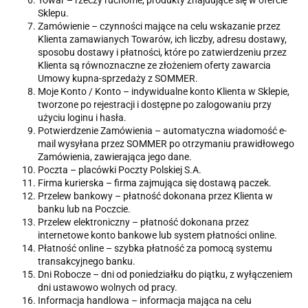
Towar – rzeczy ruchome, produkty znajdujące się w ofercie
Sklepu.
Zamówienie – czynności mające na celu wskazanie przez
Klienta zamawianych Towarów, ich liczby, adresu dostawy,
sposobu dostawy i płatności, które po zatwierdzeniu przez
Klienta są równoznaczne ze złożeniem oferty zawarcia
Umowy kupna-sprzedaży z SOMMER.
Moje Konto / Konto – indywidualne konto Klienta w Sklepie,
tworzone po rejestracji i dostępne po zalogowaniu przy
użyciu loginu i hasła.
Potwierdzenie Zamówienia – automatyczna wiadomość e-
mail wysyłana przez SOMMER po otrzymaniu prawidłowego
Zamówienia, zawierająca jego dane.
Poczta – placówki Poczty Polskiej S.A.
Firma kurierska – firma zajmująca się dostawą paczek.
Przelew bankowy – płatność dokonana przez Klienta w
banku lub na Poczcie.
Przelew elektroniczny – płatność dokonana przez
internetowe konto bankowe lub system płatności online.
Płatność online – szybka płatność za pomocą systemu
transakcyjnego banku.
Dni Robocze – dni od poniedziałku do piątku, z wyłączeniem
dni ustawowo wolnych od pracy.
Informacja handlowa – informacja mająca na celu