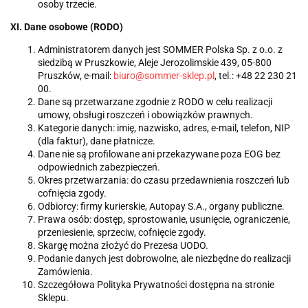
osoby trzecie.
XI. Dane osobowe (RODO)
Administratorem danych jest SOMMER Polska Sp. z o.o. z
siedzibą w Pruszkowie, Aleje Jerozolimskie 439, 05-800
Pruszków, e-mail:
biuro@sommer-sklep.pl
, tel.: +48 22 230 21
00.
Dane są przetwarzane zgodnie z RODO w celu realizacji
umowy, obsługi roszczeń i obowiązków prawnych.
Kategorie danych: imię, nazwisko, adres, e-mail, telefon, NIP
(dla faktur), dane płatnicze.
Dane nie są profilowane ani przekazywane poza EOG bez
odpowiednich zabezpieczeń.
Okres przetwarzania: do czasu przedawnienia roszczeń lub
cofnięcia zgody.
Odbiorcy: firmy kurierskie, Autopay S.A., organy publiczne.
Prawa osób: dostęp, sprostowanie, usunięcie, ograniczenie,
przeniesienie, sprzeciw, cofnięcie zgody.
Skargę można złożyć do Prezesa UODO.
Podanie danych jest dobrowolne, ale niezbędne do realizacji
Zamówienia.
Szczegółowa Polityka Prywatności dostępna na stronie
Sklepu.