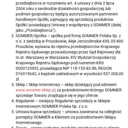
przedsiębiorca w rozumieniu art. 4 ustawy z dnia 2 lipca
2004 roku o swobodzie działalności gospodarczej, lub
podmiot gospodarczy będący autoryzowanym partnerem
handlowym Spółki, zajmujący się sprzedażą produktów
Spółki i posiadający Umowę o współpracy z SOMMER (dalej
jako: „Przedsiębiorca”).
SOMMER/Spółka – spółka pod firmą SOMMER Polska Sp. z
o.o. z siedzibą w Pruszkowie, Aleje Jerozolimskie 439, 05-800
Pruszków, wpisana do rejestru przedsiębiorców Krajowego
Rejestru Sądowego prowadzonego przez Sąd Rejonowy dla
m.st. Warszawy w Warszawie, XIV Wydział Gospodarczy
Krajowego Rejestru Sądowego pod numerem KRS
0000125932, posiadająca NIP 118-153-82-86, REGON
016315642, o kapitale zakładowym w wysokości 537.000,00
zł.
Sklep / Sklep Internetowy – sklep działający pod adresem
www.sommer-sklep.pl
, za pośrednictwem którego SOMMER
sprzedaje Towary znajdujące się w jego ofercie.
Regulamin – niniejszy Regulamin sprzedaży w Sklepie
Internetowym SOMMER Polska Sp. z o.o.
Umowa kupna-sprzedaży – umowa zawierana na odległość
pomiędzy SOMMER a Klientem za pośrednictwem Sklepu
Internetowego.