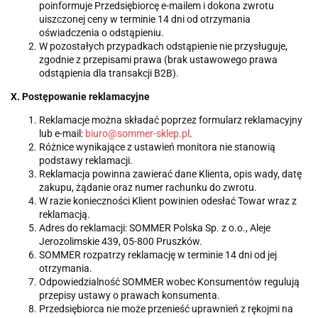
poinformuje Przedsiębiorcę e-mailem i dokona zwrotu
uiszczonej ceny w terminie 14 dni od otrzymania
oświadczenia o odstąpieniu.
W pozostałych przypadkach odstąpienie nie przysługuje,
zgodnie z przepisami prawa (brak ustawowego prawa
odstąpienia dla transakcji B2B).
X. Postępowanie reklamacyjne
Reklamacje można składać poprzez formularz reklamacyjny
lub e-mail:
biuro@sommer-sklep.pl
.
Różnice wynikające z ustawień monitora nie stanowią
podstawy reklamacji.
Reklamacja powinna zawierać dane Klienta, opis wady, datę
zakupu, żądanie oraz numer rachunku do zwrotu.
W razie konieczności Klient powinien odesłać Towar wraz z
reklamacją.
Adres do reklamacji: SOMMER Polska Sp. z o.o., Aleje
Jerozolimskie 439, 05-800 Pruszków.
SOMMER rozpatrzy reklamację w terminie 14 dni od jej
otrzymania.
Odpowiedzialność SOMMER wobec Konsumentów regulują
przepisy ustawy o prawach konsumenta.
Przedsiębiorca nie może przenieść uprawnień z rękojmi na