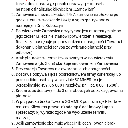
ilość, adres dostawy, sposób dostawy i płatności, a
następnie finalizując kliknięciem „Zamawiam”.
Zamówienia można składać 24/7; zamówienia złożone po
godz. 13:00, w weekendy i święta są rozpatrywane w
następnym Dniu Roboczym.
Potwierdzenie Zamówienia wysyłane jest automatycznie po
jego złożeniu, lecz nie stanowi potwierdzenia realizacji.
Realizacja następuje po potwierdzeniu dostępności Towaru i
dokonaniu płatności (chyba że wybrano płatność przy
odbiorze).
Brak płatności w terminie wskazanym w Potwierdzeniu
Zamówienia (do 3 dni) skutkuje anulowaniem Zamówienia.
Prezentacja Towarów nie gwarantuje ich dostępności.
Dostawa odbywa się za pośrednictwem firmy kurierskiej lub
przez odbiór osobisty w siedzibie SOMMER (Aleje
Jerozolimskie 439, 05-800 Pruszków, pn.–pt. 8:00–16:00).
Średni czas dostawy – do 3 dni roboczych od zaksięgowania
płatności.
W przypadku braku Towaru SOMMER poinformuje Klienta e-
mailem. Klient ma prawo: a) odstąpić od Umowy kupna-
sprzedaży; b) wyrazić zgodę na wydłużenie terminu
realizacji.
Jeśli Zamówienie obejmuje więcej niż jeden Towar, a brak