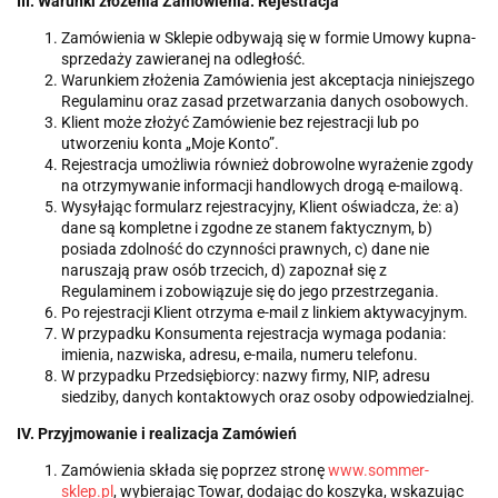
III. Warunki złożenia Zamówienia. Rejestracja
Zamówienia w Sklepie odbywają się w formie Umowy kupna-
sprzedaży zawieranej na odległość.
Warunkiem złożenia Zamówienia jest akceptacja niniejszego
Regulaminu oraz zasad przetwarzania danych osobowych.
Klient może złożyć Zamówienie bez rejestracji lub po
utworzeniu konta „Moje Konto”.
Rejestracja umożliwia również dobrowolne wyrażenie zgody
na otrzymywanie informacji handlowych drogą e-mailową.
Wysyłając formularz rejestracyjny, Klient oświadcza, że: a)
dane są kompletne i zgodne ze stanem faktycznym, b)
posiada zdolność do czynności prawnych, c) dane nie
naruszają praw osób trzecich, d) zapoznał się z
Regulaminem i zobowiązuje się do jego przestrzegania.
Po rejestracji Klient otrzyma e-mail z linkiem aktywacyjnym.
W przypadku Konsumenta rejestracja wymaga podania:
imienia, nazwiska, adresu, e-maila, numeru telefonu.
W przypadku Przedsiębiorcy: nazwy firmy, NIP, adresu
siedziby, danych kontaktowych oraz osoby odpowiedzialnej.
IV. Przyjmowanie i realizacja Zamówień
Zamówienia składa się poprzez stronę
www.sommer-
sklep.pl
, wybierając Towar, dodając do koszyka, wskazując