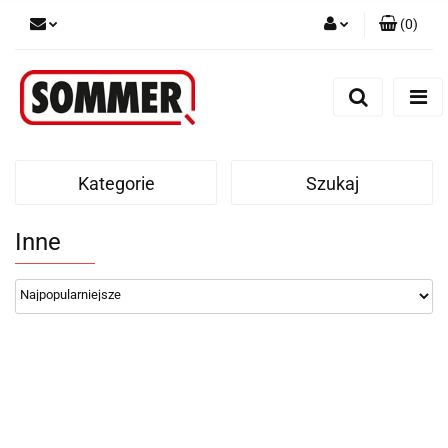
(
0
)
Zaloguj się
Zarejestruj się
Dodaj zgłoszenie
Kategorie
Szukaj
Inne