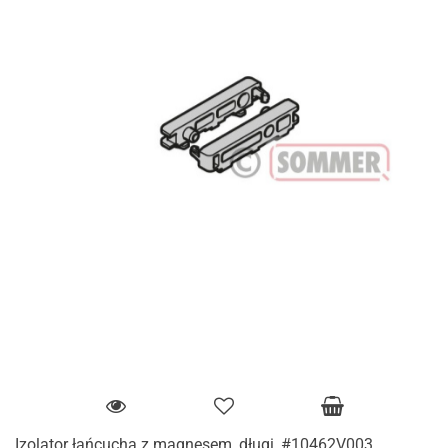
Izolator łańcucha z magnesem, długi, #10462V003