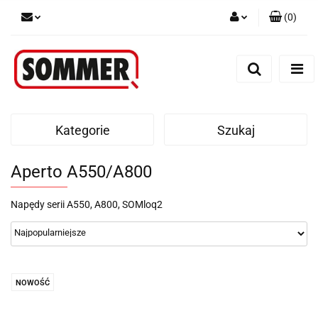
(
0
)
Zaloguj się
Zarejestruj się
Dodaj zgłoszenie
Kategorie
Szukaj
Aperto A550/A800
Napędy serii A550, A800, SOMloq2
NOWOŚĆ