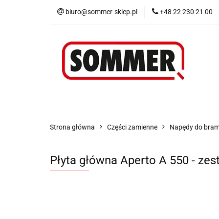
biuro@sommer-sklep.pl
+48 22 230 21 00
Menu
Piloty i
Blog
Promocje
Menu
Piloty i odbiorniki
Akcesoria
Strona główna
Części zamienne
Napędy do bra
Płyta główna Aperto A 550 - ze