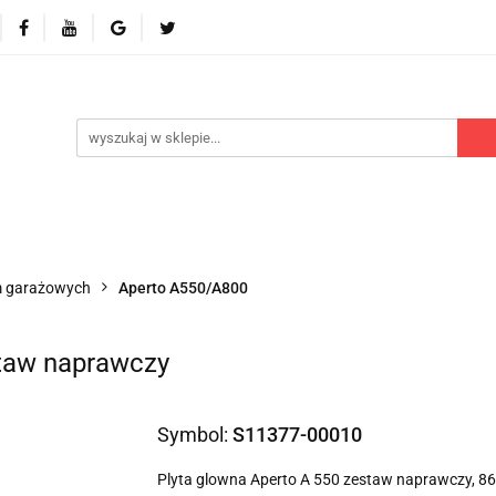
 odbiorniki
Akcesoria
Części zamienne
Kontr
Polecamy
Nowości
Części zamienne
Kontrola dostępu
Blog
P
m garażowych
Aperto A550/A800
staw naprawczy
Symbol:
S11377-00010
Plyta glowna Aperto A 550 zestaw naprawczy, 8