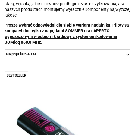
stałą, wysoką jakość również po długim czasie użytkowania, a w
naszych produktach montujemy wyłącznie komponenty najwyższej
jakości.
Proszę wybrać odpowiedni dla siebie wariant nadajnika.
Piloty są
kompatybilne tylko z napędami SOMMER oraz APERTO
wyposażonymi w odbiornik radiowy z systemem kodowania
SOMloq 868,8 MHz.
BESTSELLER