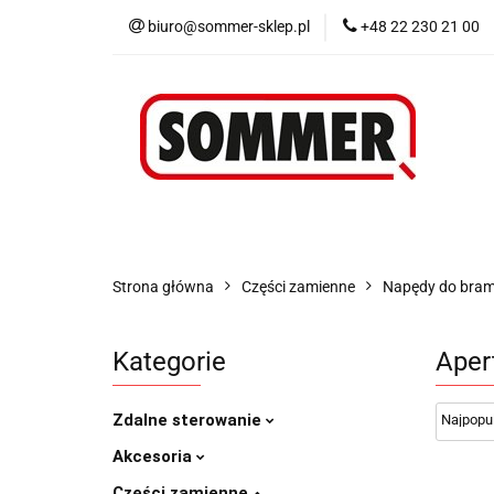
biuro@sommer-sklep.pl
+48 22 230 21 00
Menu
Piloty i
Blog
Promocje
Menu
Piloty i odbiorniki
Akcesoria
Strona główna
Części zamienne
Napędy do bra
Kategorie
Aper
Zdalne sterowanie
Akcesoria
Części zamienne