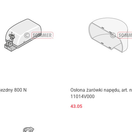
jezdny 800 N
Osłona żarówki napędu, art. n
11014V000
43.05