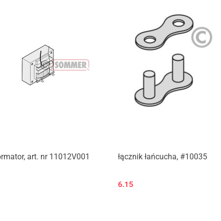
Produkt niedostępny
rmator, art. nr 11012V001
łącznik łańcucha, #10035
6.15