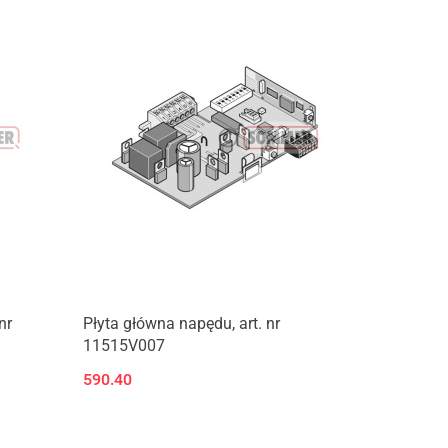
nr
Płyta główna napędu, art. nr
11515V007
590.40