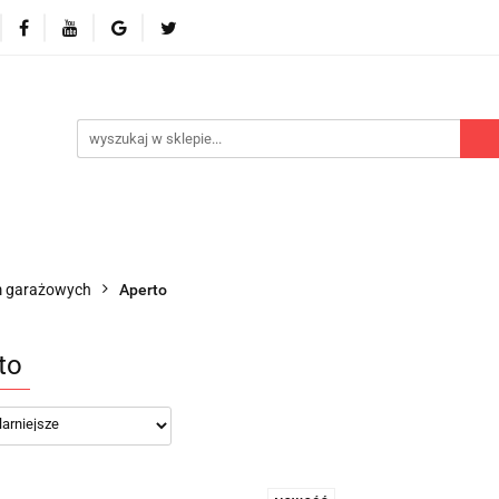
 odbiorniki
Akcesoria
Części zamienne
Kontr
Polecamy
Nowości
Części zamienne
Kontrola dostępu
Blog
P
m garażowych
Aperto
to