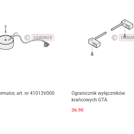
Produkt niedostępny
rmator, art. nr 41013V000
Ogranicznik wyłączników
krańcowych GTA
36.90