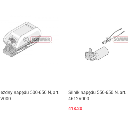
Produkt niedostępny
ezdny napędu 500-650 N, art.
Silnik napędu 550-650 N, art. 
8V000
4612V000
418.20