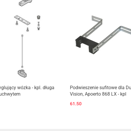
yglujący wózka - kpl. długa
Podwieszenie sufitowe dla D
z uchwytem
Vision, Apoerto 868 LX - kpl
61.50