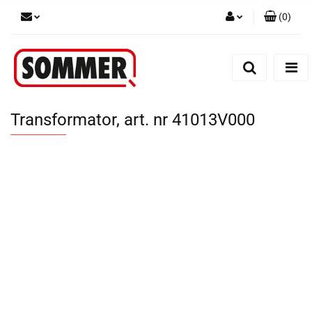
(
0
)
Zaloguj się
Zarejestruj się
Dodaj zgłoszenie
Transformator, art. nr 41013V000