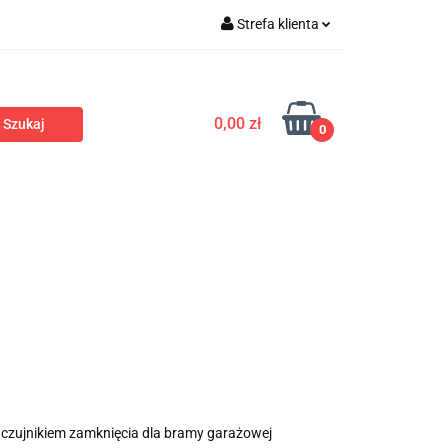
Strefa klienta
ola dostępu
Zaloguj się
Zarejestruj się
0,00 zł
0
Dodaj zgłoszenie
romocje
Polecamy
Nowości
 czujnikiem zamknięcia dla bramy garażowej