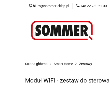
biuro@sommer-sklep.pl
+48 22 230 21 00
Menu
Piloty i
Blog
Promocje
Menu
Piloty i odbiorniki
Akcesoria
Strona główna
Smart Home
Zestawy
Moduł WIFI - zestaw do sterowa