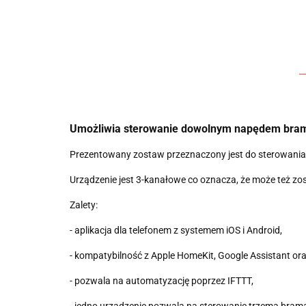
Umożliwia sterowanie dowolnym napędem bramy
Prezentowany zostaw przeznaczony jest do sterowani
Urządzenie jest 3-kanałowe co oznacza, że może też zo
Zalety:
- aplikacja dla telefonem z systemem iOS i Android,
- kompatybilność z Apple HomeKit, Google Assistant o
- pozwala na automatyzację poprzez IFTTT,
- jedno urządzenie pozwala na sterowanie trzema bram