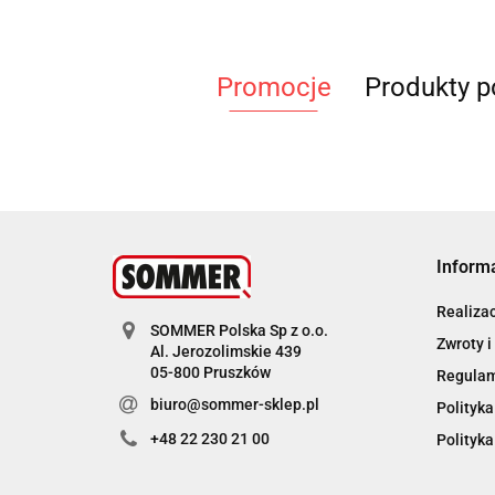
Promocje
Produkty 
Inform
Realiza
SOMMER Polska Sp z o.o.
Zwroty i
Al. Jerozolimskie 439
05-800 Pruszków
Regula
biuro@sommer-sklep.pl
Polityka
+48 22 230 21 00
Polityka