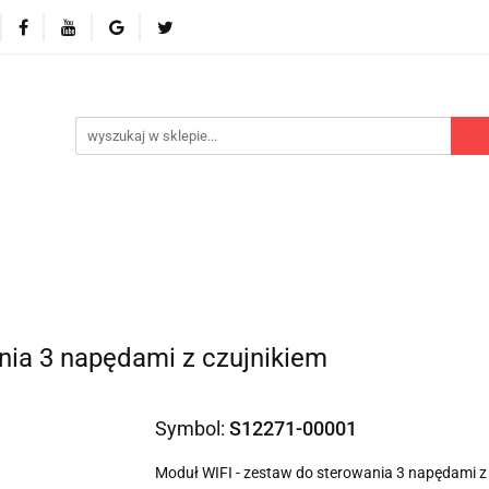
 odbiorniki
Akcesoria
Części zamienne
Kontr
Polecamy
Nowości
Części zamienne
Kontrola dostępu
Blog
P
nia 3 napędami z czujnikiem
Symbol:
S12271-00001
Moduł WIFI - zestaw do sterowania 3 napędami z