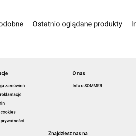
podobne
Ostatnio oglądane produkty
I
acje
O nas
cja zamówień
Info o SOMMER
 reklamacje
min
 cookies
 prywatności
Znajdziesz nas na