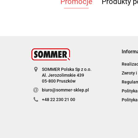
Promocje
Produkty 
Inform
Realiza
SOMMER Polska Sp z o.o.
Zwroty i
Al. Jerozolimskie 439
05-800 Pruszków
Regula
biuro@sommer-sklep.pl
Polityka
+48 22 230 21 00
Polityka