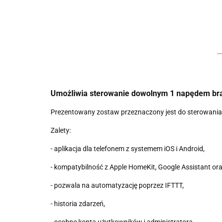
Umożliwia sterowanie dowolnym 1 napędem bram
Prezentowany zostaw przeznaczony jest do sterowani
Zalety:
- aplikacja dla telefonem z systemem iOS i Android,
- kompatybilność z Apple HomeKit, Google Assistant o
- pozwala na automatyzację poprzez IFTTT,
- historia zdarzeń,
- osobne konta użytkowników i administratora,