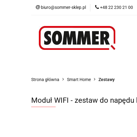
biuro@sommer-sklep.pl
+48 22 230 21 00
Menu
Piloty i
Blog
Promocje
Menu
Piloty i odbiorniki
Akcesoria
Strona główna
Smart Home
Zestawy
Moduł WIFI - zestaw do napędu