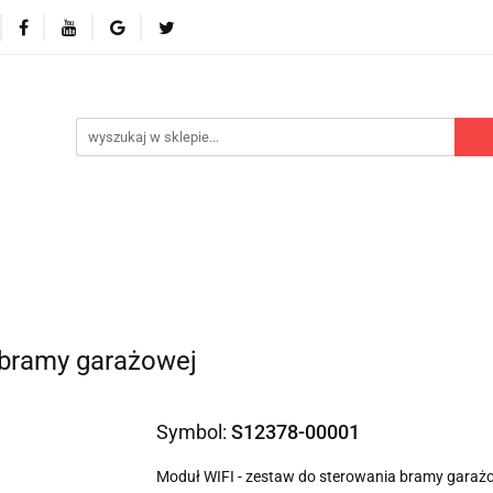
 odbiorniki
Akcesoria
Części zamienne
Kontr
Polecamy
Nowości
Części zamienne
Kontrola dostępu
Blog
P
 bramy garażowej
Symbol:
S12378-00001
Moduł WIFI - zestaw do sterowania bramy garaż