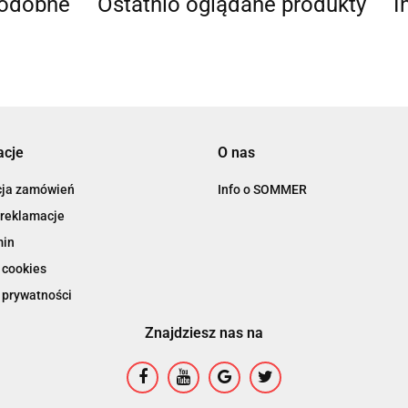
podobne
Ostatnio oglądane produkty
I
acje
O nas
cja zamówień
Info o SOMMER
 reklamacje
min
 cookies
 prywatności
Znajdziesz nas na