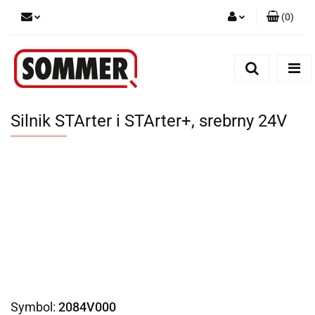
(
0
)
Zaloguj się
Zarejestruj się
Dodaj zgłoszenie
Silnik STArter i STArter+, srebrny 24V
Symbol:
2084V000