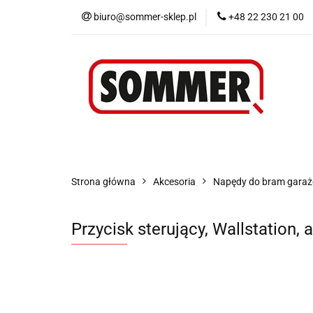
biuro@sommer-sklep.pl
+48 22 230 21 00
Menu
Piloty i
Blog
Promocje
Menu
Piloty i odbiorniki
Akcesoria
Strona główna
Akcesoria
Napędy do bram gara
Przycisk sterujący, Wallstation, 