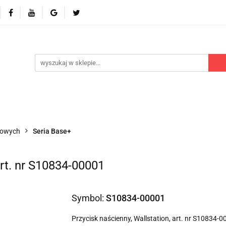
 odbiorniki
Akcesoria
Części zamienne
Kontr
Polecamy
Nowości
Części zamienne
Kontrola dostępu
Blog
P
żowych
Seria Base+
art. nr S10834-00001
Symbol:
S10834-00001
Przycisk naścienny, Wallstation, art. nr S10834-