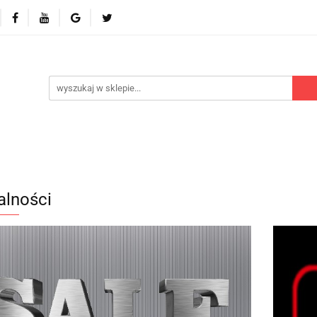
 odbiorniki
Akcesoria
Części zamienne
Kontr
Polecamy
Nowości
Części zamienne
Kontrola dostępu
Blog
P
alności