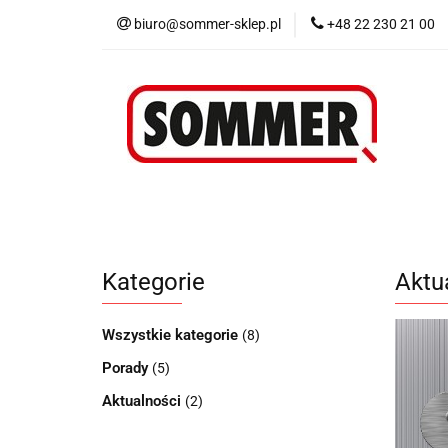
biuro@sommer-sklep.pl
+48 22 230 21 00
Menu
Piloty i
Blog
Promocje
Menu
Piloty i odbiorniki
Akcesoria
Kategorie
Aktu
Wszystkie kategorie
(8)
Porady
(5)
Aktualności
(2)