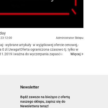
iday
23:12:00
Administrator Sklepu
iaj:- wybrane artykuły w wyjątkowej ofercie cenowej,-
a 0 zł.Uwaga!Oferta ograniczona czasowo tj. tylko w
Więcej
.11.2019 i ważna do wyczerpania zapasów.Zapraszamy
Newsletter
Bądź zawsze na bieżąco z ofertą
naszego sklepu, zapisz się do
Newslettera teraz!