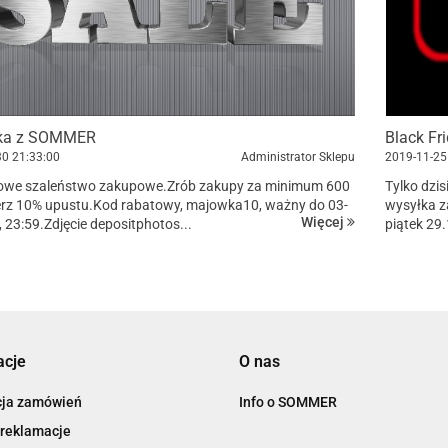
ka z SOMMER
Black Fr
30
21:33:00
Administrator Sklepu
2019-11-25
we szaleństwo zakupowe.Zrób zakupy za minimum 600
Tylko dzis
ierz 10% upustu.Kod rabatowy, majowka10, ważny do 03-
wysyłka z
Więcej
 23:59.Zdjęcie depositphotos...
piątek 29
...
acje
O nas
cja zamówień
Info o SOMMER
 reklamacje