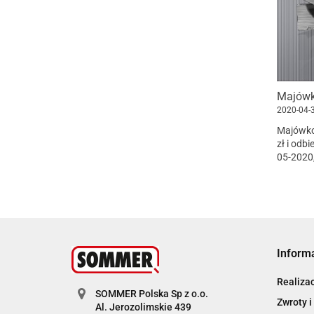
Majów
2020-04-
Majówko
zł i odb
05-2020,
Inform
Realiza
SOMMER Polska Sp z o.o.
Zwroty i
Al. Jerozolimskie 439