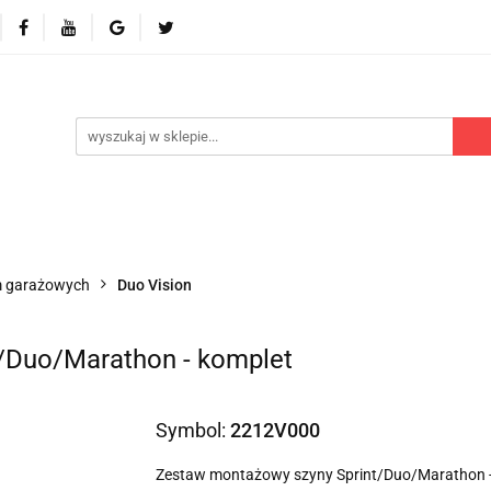
 odbiorniki
Akcesoria
Części zamienne
Kontr
Polecamy
Nowości
Części zamienne
Kontrola dostępu
Blog
P
m garażowych
Duo Vision
/Duo/Marathon - komplet
Symbol:
2212V000
Zestaw montażowy szyny Sprint/Duo/Marathon -