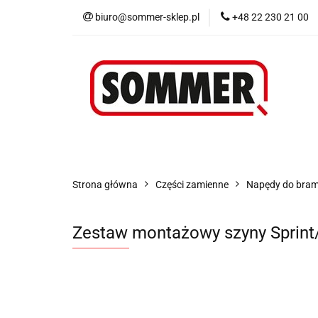
biuro@sommer-sklep.pl
+48 22 230 21 00
Menu
Piloty i
Blog
Promocje
Menu
Piloty i odbiorniki
Akcesoria
Strona główna
Części zamienne
Napędy do bra
Zestaw montażowy szyny Sprint