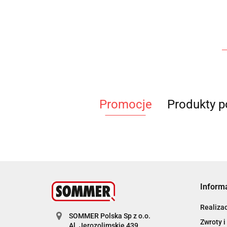
Promocje
Produkty 
Inform
Realiza
SOMMER Polska Sp z o.o.
Zwroty i
Al. Jerozolimskie 439