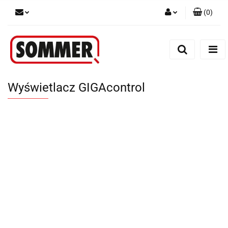
(
0
)
Zaloguj się
Zarejestruj się
Dodaj zgłoszenie
Wyświetlacz GIGAcontrol