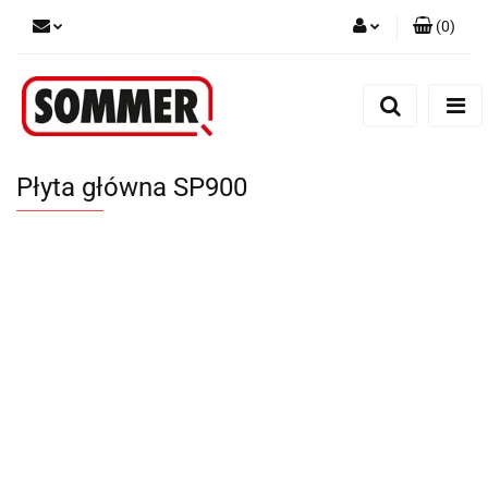
(
0
)
Zaloguj się
Zarejestruj się
Dodaj zgłoszenie
Płyta główna SP900