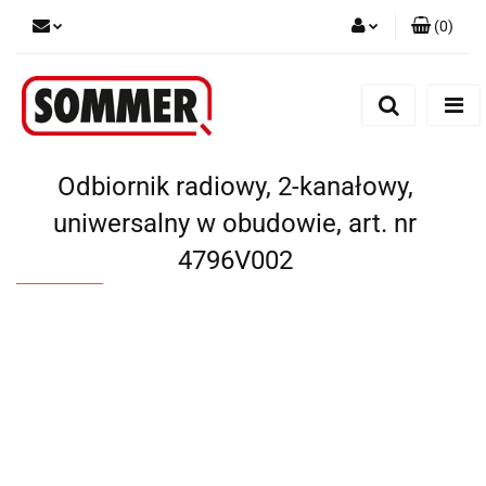
(
0
)
Zaloguj się
Zarejestruj się
Dodaj zgłoszenie
Odbiornik radiowy, 2-kanałowy,
uniwersalny w obudowie, art. nr
4796V002