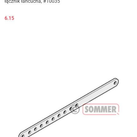
łącznik łańcucha, #10035
6.15