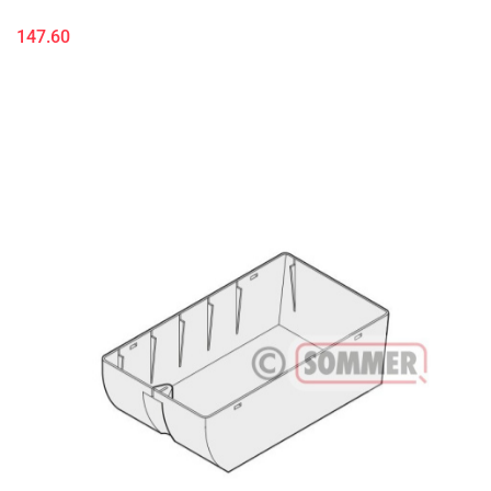
147.60